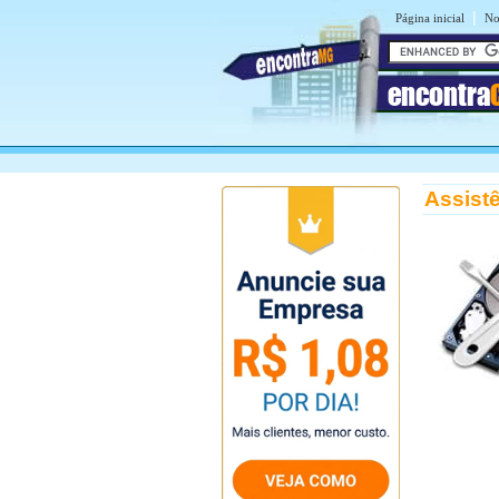
|
Página inicial
No
encontra
Assist