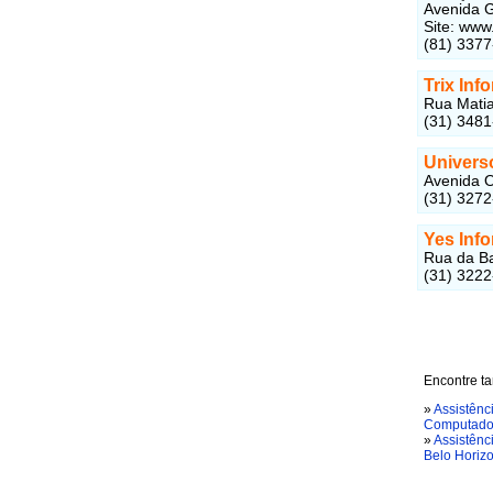
Avenida G
Site: www
(81) 337
Trix Inf
Rua Matia
(31) 348
Universo
Avenida O
(31) 327
Yes Info
Rua da Ba
(31) 322
Encontre t
»
Assistênc
Computador
»
Assistênc
Belo Horiz