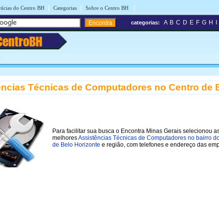
|
|
|
tícias do Centro BH
Categorias
Sobre o Centro BH
A
B
C
D
E
F
G
H
I
categorias:
CentroBH
ências Técnicas de Computadores no Centro de 
Para facilitar sua busca o Encontra Minas Gerais selecionou a
melhores
Assistências Técnicas de Computadores no bairro d
de Belo Horizonte
e região, com telefones e endereço das em