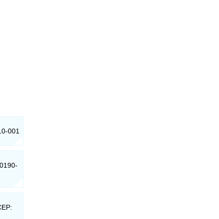
110-001
30190-
CEP: