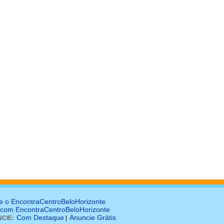
e o EncontraCentroBeloHorizonte
 com EncontraCentroBeloHorizonte
Com Destaque
Anuncie Grátis
CIE:
|