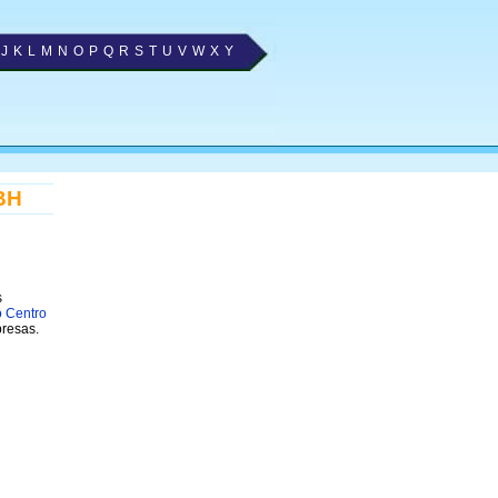
J
K
L
M
N
O
P
Q
R
S
T
U
V
W
X
Y
BH
s
o Centro
presas.