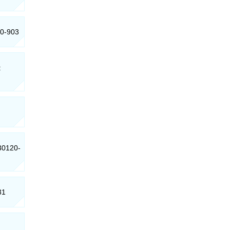
80-903
:
 30120-
31