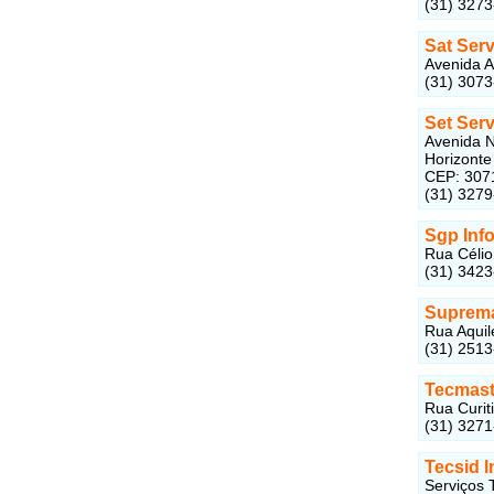
(31) 327
Sat Serv
Avenida A
(31) 307
Set Ser
Avenida N
Horizonte
CEP: 307
(31) 327
Sgp Inf
Rua Célio
(31) 342
Suprema
Rua Aquil
(31) 251
Tecmast
Rua Curit
(31) 327
Tecsid I
Serviços