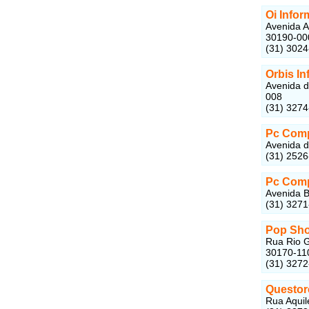
Oi Infor
Avenida A
30190-00
(31) 302
Orbis In
Avenida d
008
(31) 327
Pc Com
Avenida d
(31) 252
Pc Com
Avenida B
(31) 327
Pop Sh
Rua Rio G
30170-11
(31) 327
Questor
Rua Aquil