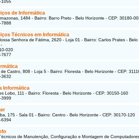
3-1055
iços de Informática
mazonas, 1484 - Bairro: Barro Preto - Belo Horizonte - CEP: 30180-00
3-7888
viços Técnicos em Informática
ossa Senhora de Fátima, 2620 - Loja 01 - Bairro: Carlos Prates - Belo
 -
10-020
9-7677
ormática
 de Castro, 808 - Loja 5 - Bairro: Floresta - Belo Horizonte - CEP: 311
3-3632
 Informática
es Lobo, 111 - Bairro: Floresta - Belo Horizonte - CEP: 30150-160
3-3999
er
iba, 175 - Sala 01 - Bairro: Centro - Belo Horizonte - CEP: 30170-120
1-6394
nfo
 Técnicos de Manutenção, Configuração e Montagem de Computadores