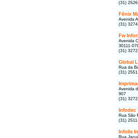
(31) 252
Fênix M
Avenida A
(31) 327
Fw Info
Avenida O
30111-07
(31) 327
Global 
Rua da Ba
(31) 255
Imprima
Avenida d
907
(31) 327
Infodec
Rua São P
(31) 2511
Infolis 
Rua Jacuí