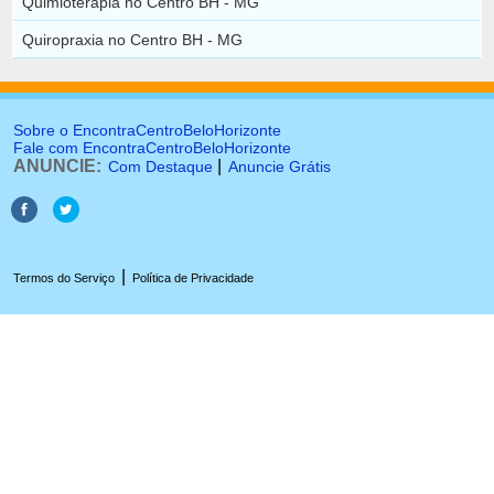
Quimioterapia no Centro BH - MG
Quiropraxia no Centro BH - MG
Sobre o EncontraCentroBeloHorizonte
Fale com EncontraCentroBeloHorizonte
ANUNCIE:
|
Com Destaque
Anuncie Grátis
|
Termos do Serviço
Política de Privacidade