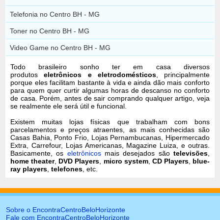
Telefonia no Centro BH - MG
Toner no Centro BH - MG
Video Game no Centro BH - MG
Todo brasileiro sonho ter em casa diversos
produtos
eletrônicos e eletrodomésticos
, principalmente
porque eles facilitam bastante à vida e ainda dão mais conforto
para quem quer curtir algumas horas de descanso no conforto
de casa. Porém, antes de sair comprando qualquer artigo, veja
se realmente ele será útil e funcional.
Existem muitas lojas físicas que trabalham com bons
parcelamentos e preços atraentes, as mais conhecidas são
Casas Bahia, Ponto Frio, Lojas Pernambucanas, Hipermercado
Extra, Carrefour, Lojas Americanas, Magazine Luiza, e outras.
Basicamente, os
eletrônicos
mais desejados são
televisões
,
home theater
,
DVD Players
,
micro system
,
CD Players
,
blue-
ray players
,
telefones
, etc.
Sobre o EncontraCentroBeloHorizonte
Fale com EncontraCentroBeloHorizonte