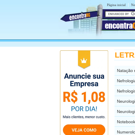
|
Página inicial
No
encontra
LETRA
Natação 
Nefrolog
Nefrolog
Neurolog
Neurolog
Notebook
Numerolo