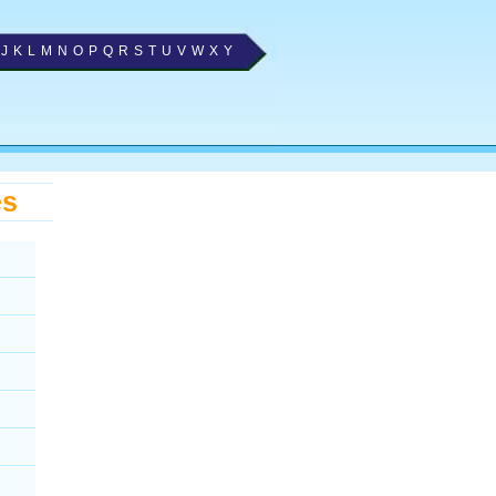
J
K
L
M
N
O
P
Q
R
S
T
U
V
W
X
Y
es