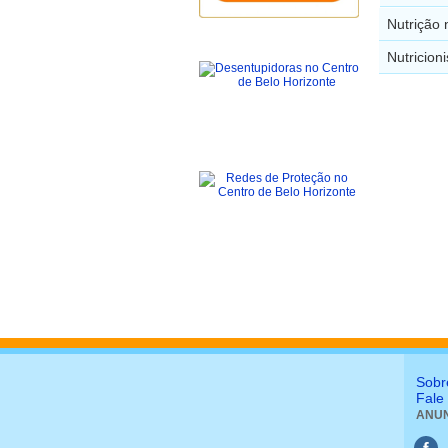
Nutrição
Nutricion
Sobr
Fale
ANUN