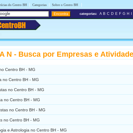
|
|
|
tícias do Centro BH
Categorias
Sobre o Centro BH
A
B
C
D
E
F
G
H
I
categorias:
CentroBH
 N - Busca por Empresas e Atividad
no Centro BH - MG
ia no Centro BH - MG
istas no Centro BH - MG
ia no Centro BH - MG
istas no Centro BH - MG
s no Centro BH - MG
gia e Astrologia no Centro BH - MG