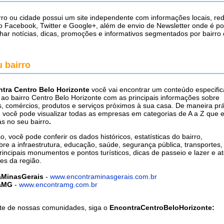
ro ou cidade possui um site independente com informações locais, red
o Facebook, Twitter e Google+, além de envio de Newsletter onde é po
ar notícias, dicas, promoções e informativos segmentados por bairro
 bairro
tra Centro Belo Horizonte
você vai encontrar um conteúdo especifi
ao bairro Centro Belo Horizonte com as principais informações sobre
 comércios, produtos e serviços próximos à sua casa. De maneira prá
, você pode visualizar todas as empresas em categorias de A a Z que 
as no seu bairro
.
o, você pode conferir os dados históricos, estatísticas do bairro,
re a infraestrutura, educação, saúde, segurança pública, transportes, 
incipais monumentos e pontos turísticos, dicas de passeio e lazer e at
es da região.
aMinasGerais
-
www.encontraminasgerais.com.br
aMG
-
www.encontramg.com.br
te de nossas comunidades, siga o
EncontraCentroBeloHorizonte: