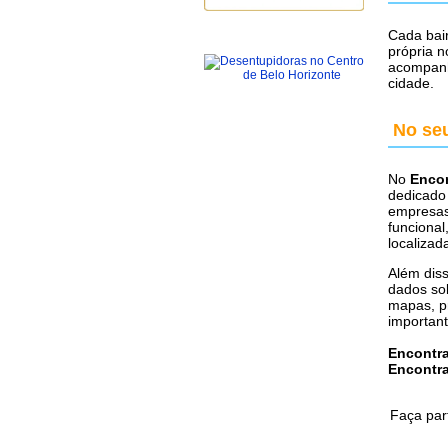
Cada bair
própria n
acompanh
cidade.
No seu
No
Encon
dedicado 
empresas,
funcional
localizad
Além diss
dados sob
mapas, pr
important
Encontr
Encontr
Faça par