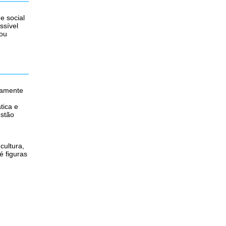
e social
ssível
 ou
camente
tica e
estão
cultura,
é figuras