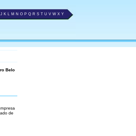
J
K
L
M
N
O
P
Q
R
S
T
U
V
W
X
Y
ro Belo
empresa
tado de