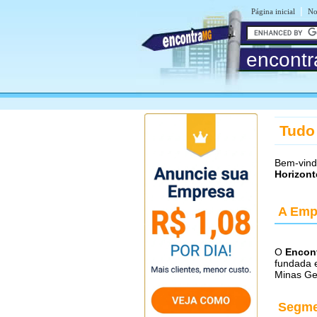
|
Página inicial
No
encontr
Tudo
Bem-vin
Horizont
A Emp
O
Encont
fundada 
Minas Ge
Segme