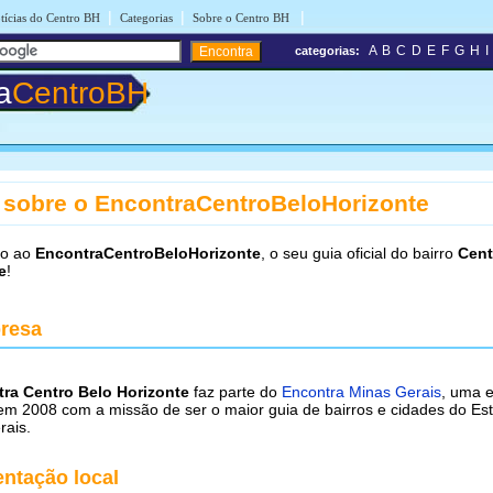
|
|
|
tícias do Centro BH
Categorias
Sobre o Centro BH
A
B
C
D
E
F
G
H
I
categorias:
a
CentroBH
 sobre o EncontraCentroBeloHorizonte
do ao
EncontraCentroBeloHorizonte
, o seu guia oficial do bairro
Cent
e
!
resa
ra Centro Belo Horizonte
faz parte do
Encontra Minas Gerais
, uma 
em 2008 com a missão de ser o maior guia de bairros e cidades do Es
rais.
ntação local