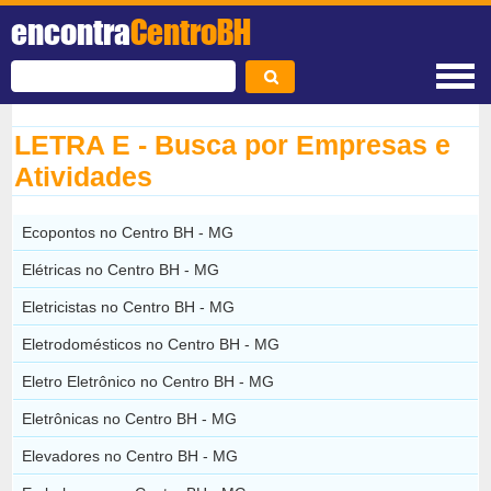
encontra
CentroBH
LETRA E - Busca por Empresas e
Atividades
Ecopontos no Centro BH - MG
Elétricas no Centro BH - MG
Eletricistas no Centro BH - MG
Eletrodomésticos no Centro BH - MG
Eletro Eletrônico no Centro BH - MG
Eletrônicas no Centro BH - MG
Elevadores no Centro BH - MG