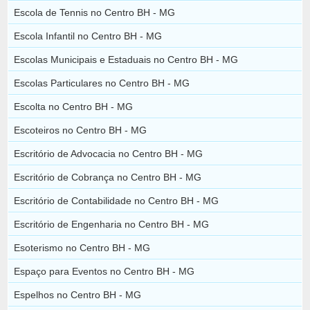
Escola de Tennis no Centro BH - MG
Escola Infantil no Centro BH - MG
Escolas Municipais e Estaduais no Centro BH - MG
Escolas Particulares no Centro BH - MG
Escolta no Centro BH - MG
Escoteiros no Centro BH - MG
Escritório de Advocacia no Centro BH - MG
Escritório de Cobrança no Centro BH - MG
Escritório de Contabilidade no Centro BH - MG
Escritório de Engenharia no Centro BH - MG
Esoterismo no Centro BH - MG
Espaço para Eventos no Centro BH - MG
Espelhos no Centro BH - MG