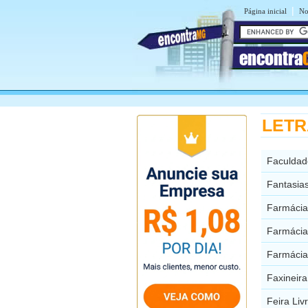
|
Página inicial
No
encontra
LETRA
Faculdad
Fantasia
Farmácia
Farmácia
Farmácia
Faxineir
Feira Li