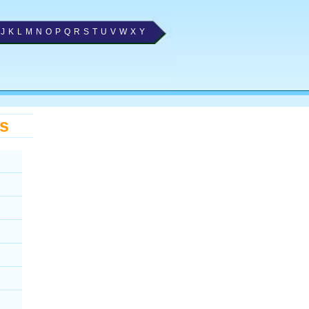
J
K
L
M
N
O
P
Q
R
S
T
U
V
W
X
Y
es