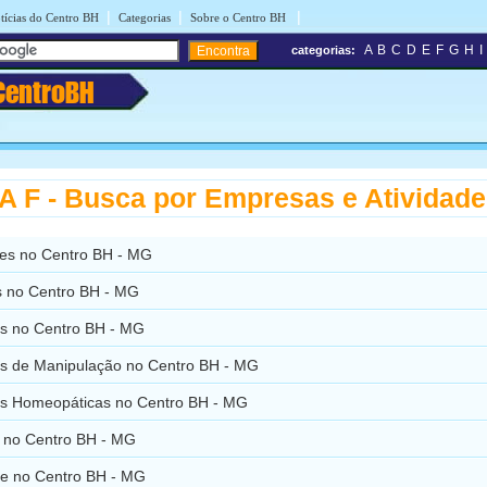
|
|
|
tícias do Centro BH
Categorias
Sobre o Centro BH
A
B
C
D
E
F
G
H
I
categorias:
CentroBH
 F - Busca por Empresas e Atividad
es no Centro BH - MG
s no Centro BH - MG
s no Centro BH - MG
s de Manipulação no Centro BH - MG
s Homeopáticas no Centro BH - MG
a no Centro BH - MG
vre no Centro BH - MG