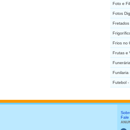
Foto e F
Fotos Dig
Fretados
Frigorífi
Frios no
Frutas e
Funerári
Funilaria
Futebol 
Sobr
Fale
ANUN