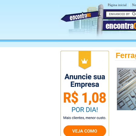
|
Página inicial
No
encontra
Ferra