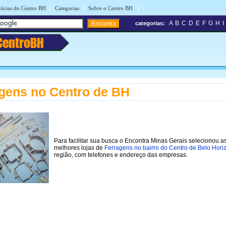
|
|
|
tícias do Centro BH
Categorias
Sobre o Centro BH
A
B
C
D
E
F
G
H
I
categorias:
CentroBH
gens no Centro de BH
Para facilitar sua busca o Encontra Minas Gerais selecionou a
melhores lojas de
Ferragens no bairro do Centro de Belo Hori
região, com telefones e endereço das empresas.