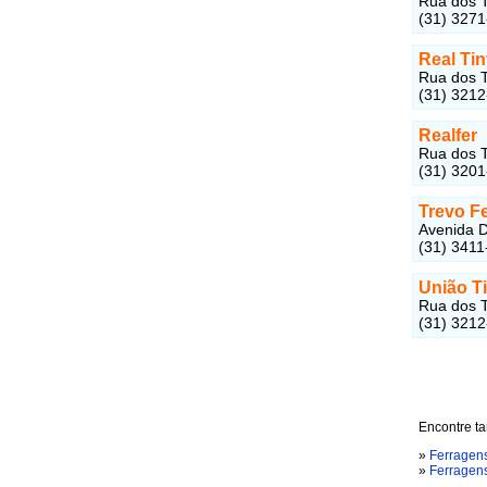
Rua dos T
(31) 327
Real Tin
Rua dos T
(31) 3212
Realfer
Rua dos T
(31) 320
Trevo F
Avenida D
(31) 3411
União T
Rua dos T
(31) 321
Encontre ta
»
Ferragens
»
Ferragen