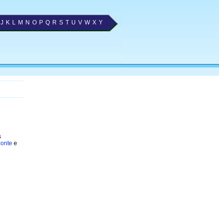
J
K
L
M
N
O
P
Q
R
S
T
U
V
W
X
Y
s
zonte
e