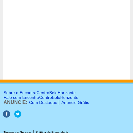
Sobre o EncontraCentroBeloHorizonte
Fale com EncontraCentroBeloHorizonte
ANUNCIE:
|
Com Destaque
Anuncie Grátis
|
Termos do Serviço
Política de Privacidade