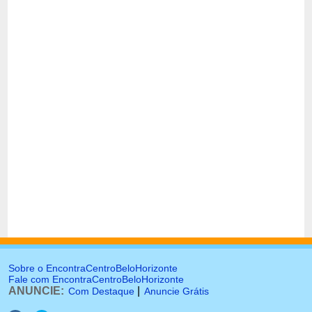
Sobre o EncontraCentroBeloHorizonte
Fale com EncontraCentroBeloHorizonte
ANUNCIE:
|
Com Destaque
Anuncie Grátis