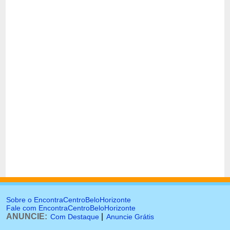
Sobre o EncontraCentroBeloHorizonte
Fale com EncontraCentroBeloHorizonte
ANUNCIE:
|
Com Destaque
Anuncie Grátis