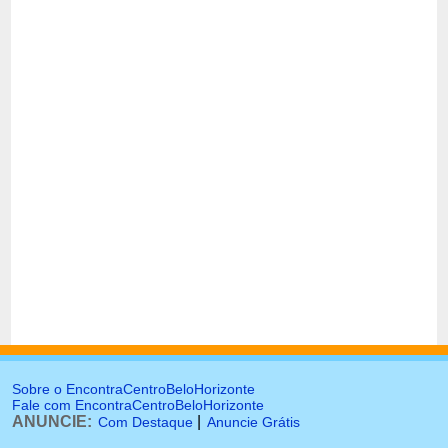
Sobre o EncontraCentroBeloHorizonte
Fale com EncontraCentroBeloHorizonte
ANUNCIE:
|
Com Destaque
Anuncie Grátis